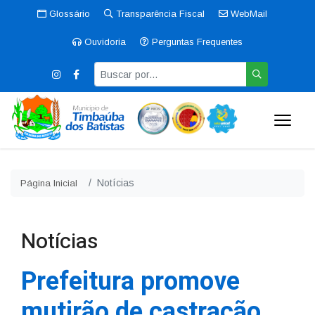
Glossário
Transparência Fiscal
WebMail
Ouvidoria
Perguntas Frequentes
Notícias
Página Inicial
Notícias
Prefeitura promove
mutirão de castração