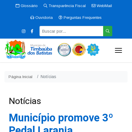
Glossário
Transparência Fiscal
WebMail
Ouvidoria
Perguntas Frequentes
Notícias
Página Inicial
Notícias
Município promove 3º
Pedal Laranja