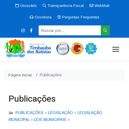
Glossário
Transparência Fiscal
WebMail
Ouvidoria
Perguntas Frequentes
Publicações
Página Inicial
Publicações
PUBLICAÇÕES
»
LEGISLAÇÃO
»
LEGISLAÇÃO
MUNICIPAL
»
LEIS MUNICIPAIS
»