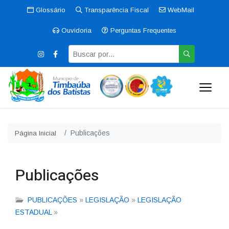
Glossário
Transparência Fiscal
WebMail
Ouvidoria
Perguntas Frequentes
Publicações
Página Inicial
Publicações
PUBLICAÇÕES
»
LEGISLAÇÃO
»
LEGISLAÇÃO
ESTADUAL
»