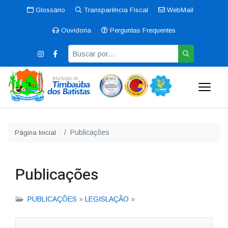
Glossário
Transparência Fiscal
WebMail
Ouvidoria
Perguntas Frequentes
Publicações
Página Inicial
Publicações
PUBLICAÇÕES
»
LEGISLAÇÃO
»