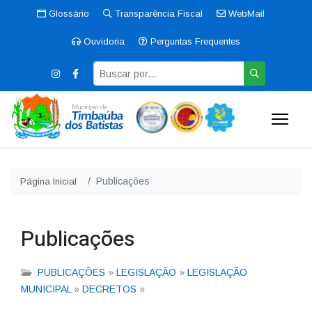
Glossário
Transparência Fiscal
WebMail
Ouvidoria
Perguntas Frequentes
Publicações
Página Inicial
Publicações
PUBLICAÇÕES
»
LEGISLAÇÃO
»
LEGISLAÇÃO
MUNICIPAL
»
DECRETOS
»