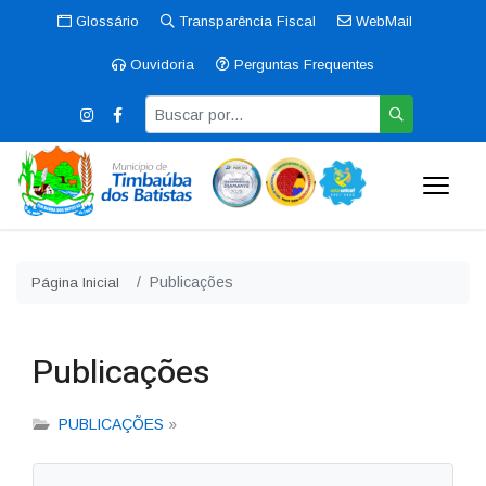
Glossário
Transparência Fiscal
WebMail
Ouvidoria
Perguntas Frequentes
Publicações
Página Inicial
Publicações
PUBLICAÇÕES
»