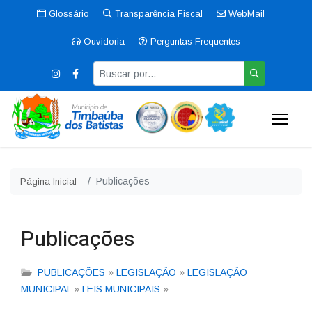
Glossário
Transparência Fiscal
WebMail
Ouvidoria
Perguntas Frequentes
Publicações
Página Inicial
Publicações
PUBLICAÇÕES
»
LEGISLAÇÃO
»
LEGISLAÇÃO
MUNICIPAL
»
LEIS MUNICIPAIS
»