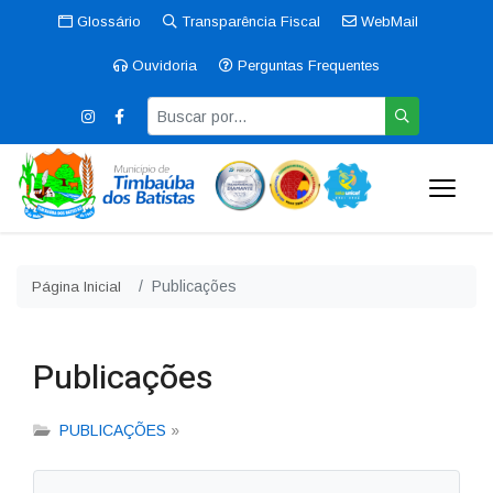
Glossário
Transparência Fiscal
WebMail
Ouvidoria
Perguntas Frequentes
Publicações
Página Inicial
Publicações
PUBLICAÇÕES
»