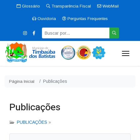
Glossário
Transparência Fiscal
WebMail
Ouvidoria
Perguntas Frequentes
Publicações
Página Inicial
Publicações
PUBLICAÇÕES
»