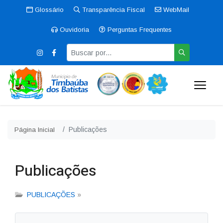
Glossário
Transparência Fiscal
WebMail
Ouvidoria
Perguntas Frequentes
Publicações
Página Inicial
Publicações
PUBLICAÇÕES
»