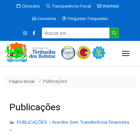
Glossário
Transparência Fiscal
WebMail
Ouvidoria
Perguntas Frequentes
Publicações
Página Inicial
Publicações
PUBLICAÇÕES
»
Acordos Sem Transferência Financeira
»