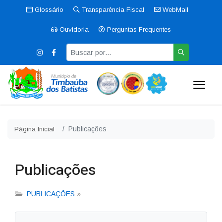
Glossário
Transparência Fiscal
WebMail
Ouvidoria
Perguntas Frequentes
Publicações
Página Inicial
Publicações
PUBLICAÇÕES
»