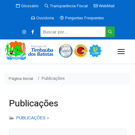
Glossário
Transparência Fiscal
WebMail
Ouvidoria
Perguntas Frequentes
Publicações
Página Inicial
Publicações
PUBLICAÇÕES
»