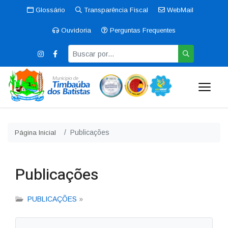
Glossário
Transparência Fiscal
WebMail
Ouvidoria
Perguntas Frequentes
Publicações
Página Inicial
Publicações
PUBLICAÇÕES
»