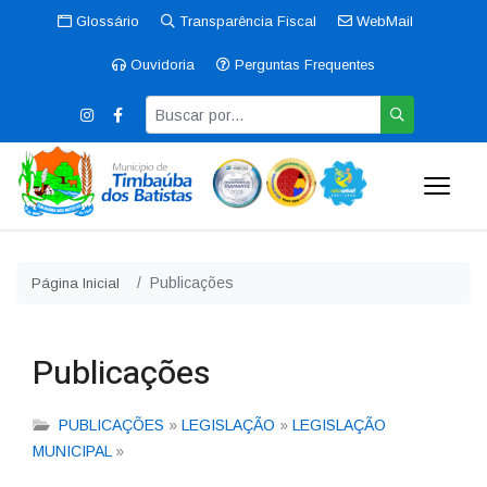
Glossário
Transparência Fiscal
WebMail
Ouvidoria
Perguntas Frequentes
Publicações
Página Inicial
Publicações
PUBLICAÇÕES
»
LEGISLAÇÃO
»
LEGISLAÇÃO
MUNICIPAL
»