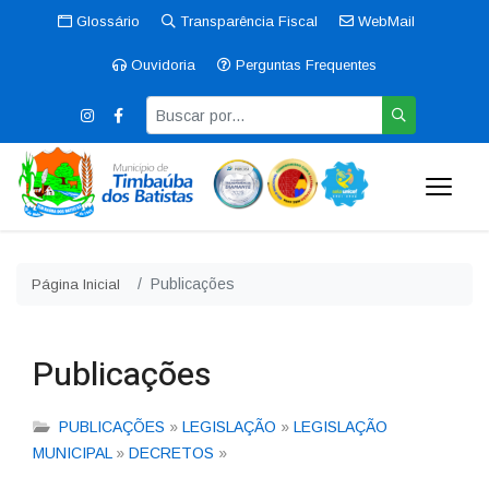
Glossário
Transparência Fiscal
WebMail
Ouvidoria
Perguntas Frequentes
Publicações
Página Inicial
Publicações
PUBLICAÇÕES
»
LEGISLAÇÃO
»
LEGISLAÇÃO
MUNICIPAL
»
DECRETOS
»