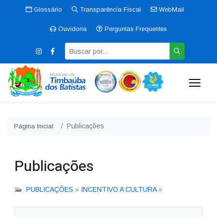
Glossário
Transparência Fiscal
WebMail
Ouvidoria
Perguntas Frequentes
Publicações
Página Inicial
Publicações
PUBLICAÇÕES
»
INCENTIVO A CULTURA
»