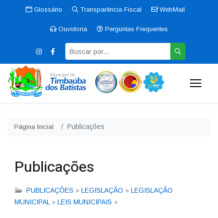
Glossário
Transparência Fiscal
WebMail
Ouvidoria
Perguntas Frequentes
Publicações
Página Inicial
Publicações
PUBLICAÇÕES
»
LEGISLAÇÃO
»
LEGISLAÇÃO
MUNICIPAL
»
LEIS MUNICIPAIS
»