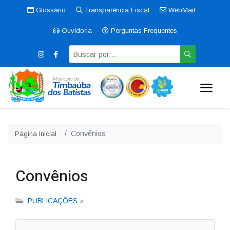
Glossário
Transparência Fiscal
WebMail
Ouvidoria
Perguntas Frequentes
Convênios
Página Inicial
Convênios
PUBLICAÇÕES
»