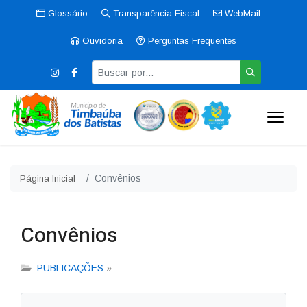
Glossário
Transparência Fiscal
WebMail
Ouvidoria
Perguntas Frequentes
Convênios
Página Inicial
Convênios
PUBLICAÇÕES
»